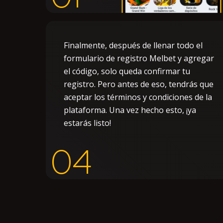
Finalmente, después de llenar todo el
formulario de registro Melbet y agregar
el código, solo queda confirmar tu
registro. Pero antes de eso, tendrás que
aceptar los términos y condiciones de la
plataforma. Una vez hecho esto, ¡ya
estarás listo!