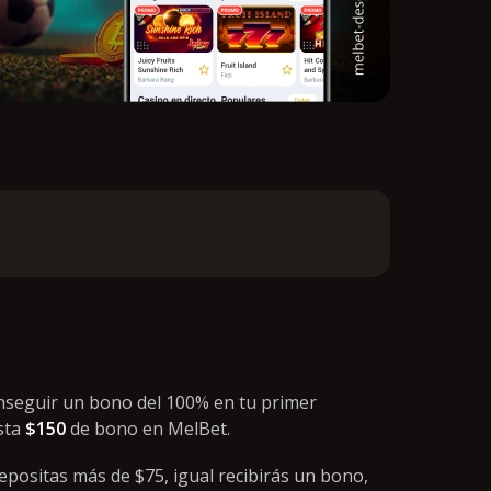
onseguir un bono del 100% en tu primer
asta
$150
de bono en MelBet.
epositas más de $75, igual recibirás un bono,