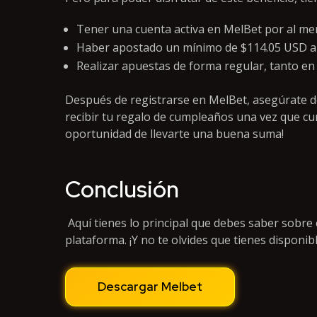
Tener una cuenta activa en MelBet por al me
Haber apostado un mínimo de $114.05 USD an
Realizar apuestas de forma regular, tanto en
Después de registrarse en MelBet, asegúrate de 
recibir tu regalo de cumpleaños una vez que cum
oportunidad de llevarte una buena suma!
Conclusión
Aquí tienes lo principal que debes saber sobre
plataforma. ¡Y no te olvides que tienes disponi
Descargar Melbet