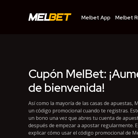
Melbet App
Melbet R
Cupón MelBet: ¡Aum
de bienvenida!
Así como la mayoría de las casas de apuestas, M
un código promocional cuando te registras. Es
un bono una vez que abres tu cuenta de apuesta
después de empezar a apostar regularmente. En
explicar cómo usar el código promocional de M