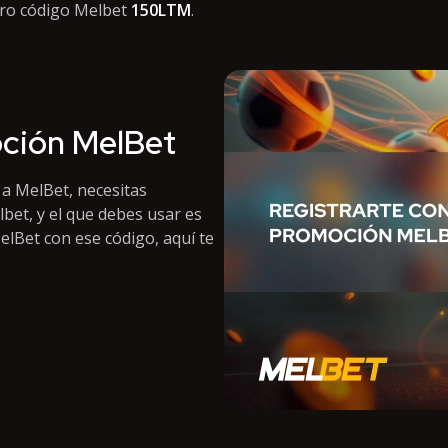
tro código Melbet
150LTM
.
oción MelBet
a MelBet, necesitas
bet, y el que debes usar es
MelBet con ese código, aquí te