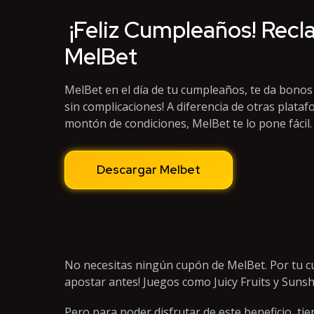
¡Feliz Cumpleaños! Recl
MelBet
MelBet en el día de tu cumpleaños, te da bonos 
sin complicaciones! A diferencia de otras plata
montón de condiciones, MelBet te lo pone fácil.
Descargar Melbet
No necesitas ningún cupón de MelBet. Por tu cu
apostar antes! Juegos como Juicy Fruits y Sunsh
Pero para poder disfrutar de este beneficio, tie