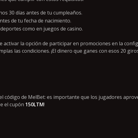
nos 30 días antes de tu cumpleaños.
tes de tu fecha de nacimiento.
 deportes como en juegos de casino.
activar la opción de participar en promociones en la config
plas las condiciones. ¡El dinero que ganes con esos 20 giros
 el código de MelBet: es importante que los jugadores apro
ble el cupón
150LTM
!