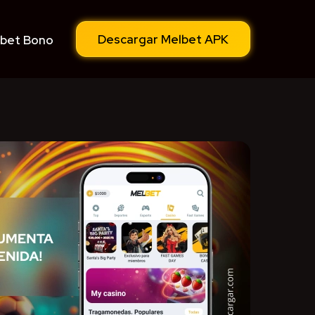
Descargar Melbet APK
bet Bono